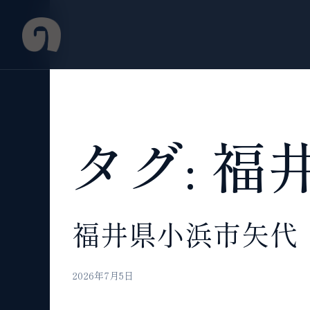
Skip
to
content
タグ:
福
福井県小浜市矢代
2026年7月5日