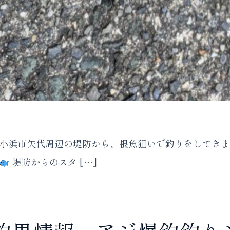
井県小浜市矢代周辺の堤防から、根魚狙いで釣りをしてき
堤防からのスタ […]