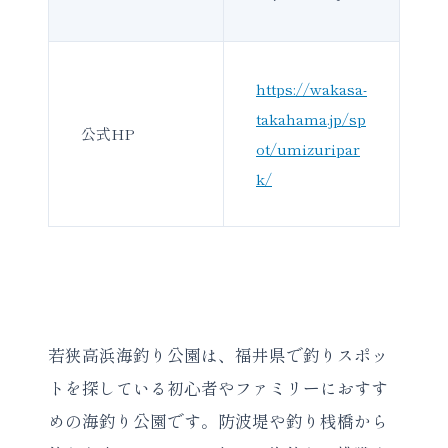
https://wakasa-
takahama.jp/sp
公式HP
ot/umizuripar
k/
若狭高浜海釣り公園は、福井県で釣りスポッ
トを探している初心者やファミリーにおすす
めの海釣り公園です。防波堤や釣り桟橋から